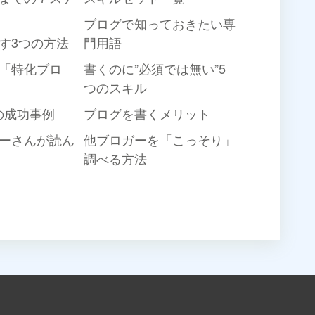
ブログで知っておきたい専
す3つの方法
門用語
「特化ブロ
書くのに”必須では無い”5
つのスキル
グの成功事例
ブログを書くメリット
ーさんが読ん
他ブロガーを「こっそり」
調べる方法