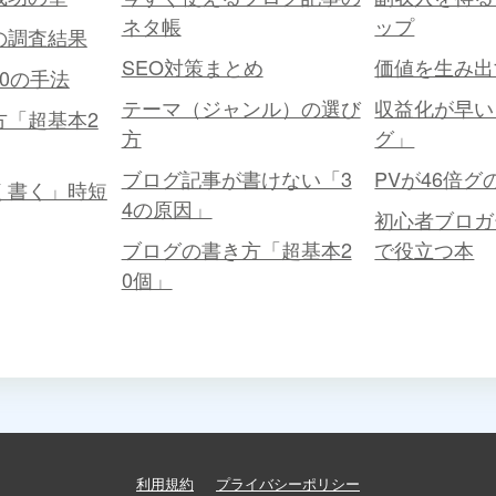
ネタ帳
ップ
の調査結果
SEO対策まとめ
価値を生み出
0の手法
テーマ（ジャンル）の選び
収益化が早い
方「超基本2
方
グ」
ブログ記事が書けない「3
PVが46倍
く書く」時短
4の原因」
初心者ブロガ
ブログの書き方「超基本2
で役立つ本
0個」
利用規約
プライバシーポリシー