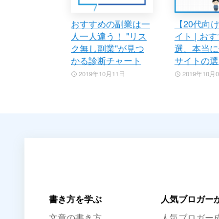
おすすめの副業は一
【20代向
人一人違う！ "リス
イト | お
ク無し副業"が見つ
選、本当に
かる診断チャート
サイトの選
2019年10月11日
2019年10月
書き方を学ぶ
人気ブロガー
文章の書き方
人気ブロガー