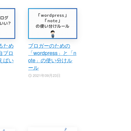
るため
ブロガーのための
独自ブロ
「wordpress」と「n
えばい
ote」の使い分けル
ール
2021年09月23日