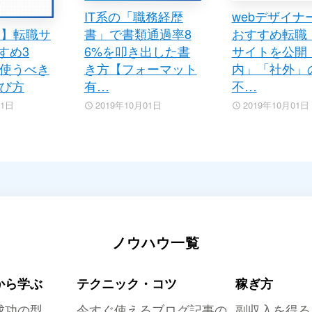
IT系の「職務経歴
webデザイナ
け】転職サ
書」で書類通過率8
おすすめ転職
すすめ3
6%を叩き出した書
サイトを公開
使うべき
き方【フォーマット
内」「社外」
び方
有…
不…
01日
2019年10月01日
2019年10月01日
ノウハウ一覧
から学ぶ
テクニック・コツ
稼ぎ方
成功の型
今すぐ使えるブログ記事の
副収入を得る