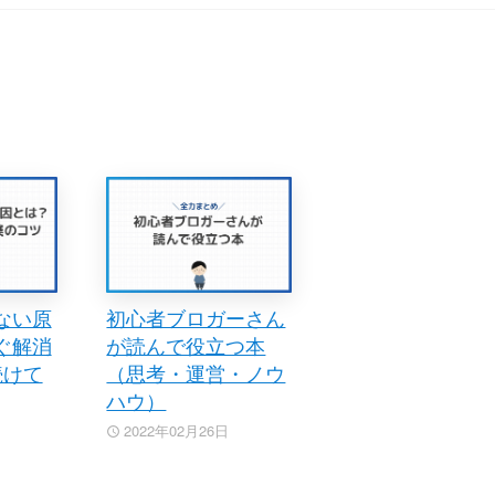
ない原
初心者ブロガーさん
ぐ解消
が読んで役立つ本
続けて
（思考・運営・ノウ
ハウ）
2022年02月26日