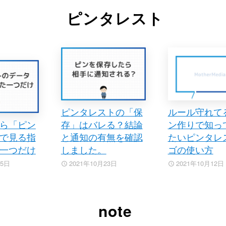
ピンタレスト
ピンタレストの「保
ルール守れて
ら「ピン
存」はバレる？結論
ン作りで知っ
で見る指
と通知の有無を確認
たいピンタレ
一つだけ
しました。
ゴの使い方
25日
2021年10月23日
2021年10月12日
note