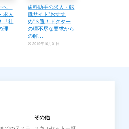
ーへ、
歯科助手の求人・転
・求人
職サイト"おすす
！「社
め"３選！ドクター
の理
の理不尽な要求から
の解…
2019年10月01日
その他
までの７ステ
スキルセット一覧