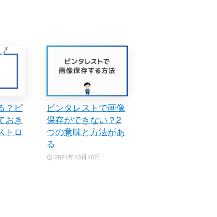
る？ピ
ピンタレストで画像
ておき
保存ができない？2
ストロ
つの意味と方法があ
る
2021年10月10日