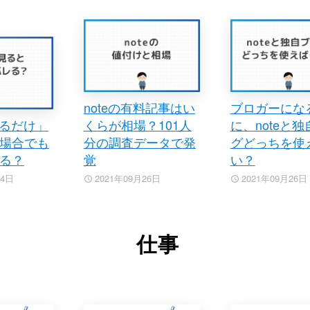
noteの有料記事はい
ブロガーにな
見るだけ」
くらが相場？101人
に、noteと
場合でも
分の調査データで発
グどっちを使
る？
覚
い？
04日
2021年09月26日
2021年09月26日
仕事