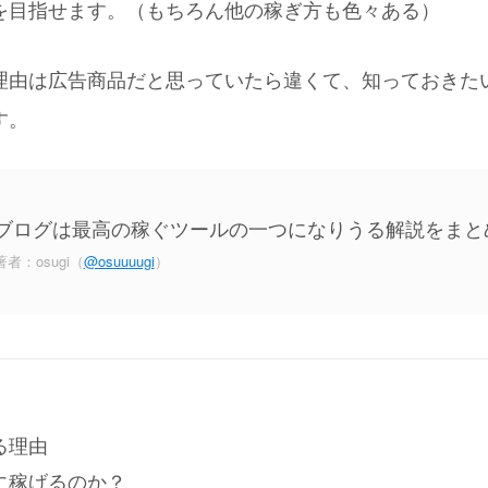
を目指せます。（もちろん他の稼ぎ方も色々ある）
理由は広告商品だと思っていたら違くて、知っておきた
す。
ブログは最高の稼ぐツールの一つになりうる解説をまと
著者：osugi（
@osuuuugi
）
る理由
に稼げるのか？