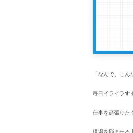
「なんで、こん
毎日イライラす
仕事を頑張りた
現場を悩ませる