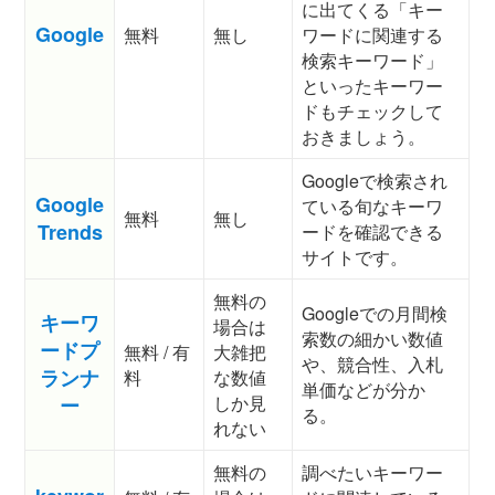
に出てくる「キー
Google
無料
無し
ワードに関連する
検索キーワード」
といったキーワー
ドもチェックして
おきましょう。
Googleで検索され
Google
ている旬なキーワ
無料
無し
Trends
ードを確認できる
サイトです。
無料の
Googleでの月間検
キーワ
場合は
索数の細かい数値
ードプ
無料 / 有
大雑把
や、競合性、入札
ランナ
料
な数値
単価などが分か
しか見
ー
る。
れない
無料の
調べたいキーワー