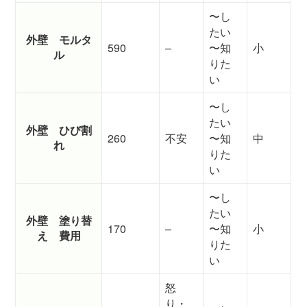
〜し
たい
外壁 モルタ
590
–
〜知
小
ル
りた
い
〜し
たい
外壁 ひび割
260
不安
〜知
中
れ
りた
い
〜し
たい
外壁 塗り替
170
–
〜知
小
え 費用
りた
い
怒
り・