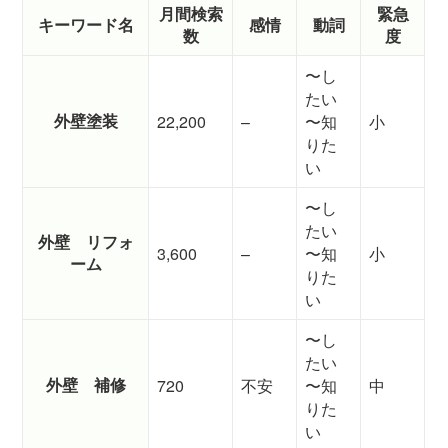
月間検索
緊急
キーワード名
感情
動詞
数
度
〜し
たい
外壁塗装
22,200
–
〜知
小
りた
い
〜し
たい
外壁 リフォ
3,600
–
〜知
小
ーム
りた
い
〜し
たい
外壁 補修
720
不安
〜知
中
りた
い