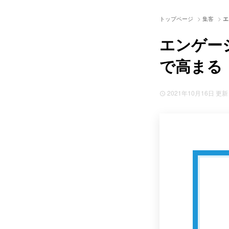
>
>
トップページ
集客
エ
エンゲー
で高まる
2021年10月16日
更新 