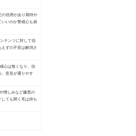
一定の信用があり期待や
ていいのか警戒心も崩
コンテンツに対して信
あえずの不安は解消さ
警戒心は無くなり、信
め、意見が通りやす
みや憎しみなど嫌悪の
チしても聞く耳は持ち