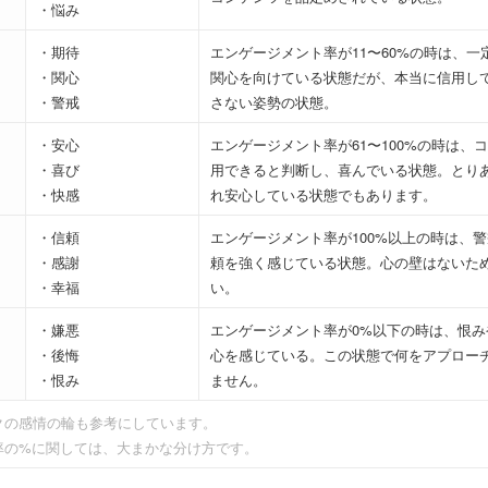
・悩み
・期待
エンゲージメント率が11〜60%の時は、
・関心
関心を向けている状態だが、本当に信用し
・警戒
さない姿勢の状態。
・安心
エンゲージメント率が61〜100%の時は、
・喜び
用できると判断し、喜んでいる状態。とり
・快感
れ安心している状態でもあります。
・信頼
エンゲージメント率が100%以上の時は、
・感謝
頼を強く感じている状態。心の壁はないた
・幸福
い。
・嫌悪
エンゲージメント率が0%以下の時は、恨
・後悔
心を感じている。この状態で何をアプロー
・恨み
ません。
クの感情の輪も参考にしています。
率の%に関しては、大まかな分け方です。