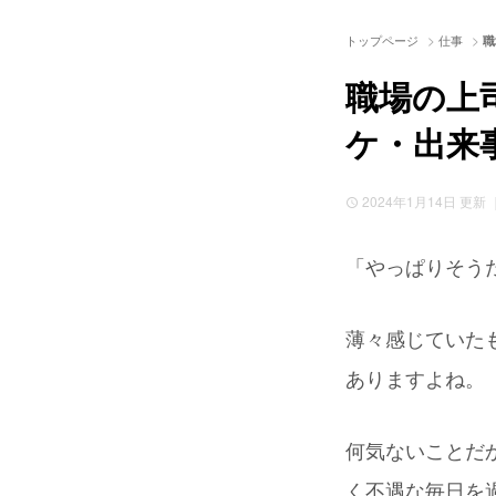
>
>
トップページ
仕事
職
職場の上
ケ・出来
2024年1月14日
更新 ｜
「やっぱりそう
薄々感じていた
ありますよね。
何気ないことだ
く不遇な毎日を