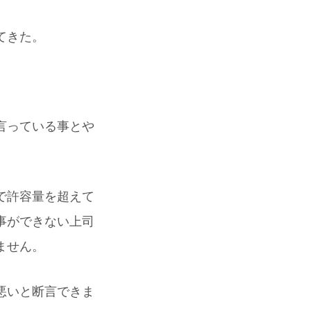
てきた。
言っている事とや
。
で許容量を超えて
事ができない上司
ません。
悪いと断言できま