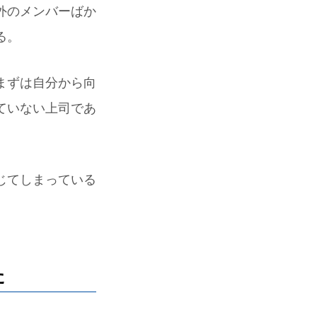
外のメンバーばか
る。
まずは自分から向
ていない上司であ
じてしまっている
た