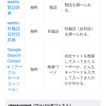
weblio
類語を調べられ
類語辞
無料
類語
る。
典
weblio
対義語
対義語（反対語）
無料
対義語
反対語
を調べられる。
辞典
Google
Search
自社サイトを検索
Consol
して入ってきたユ
e（グー
検索ワ
ーザーが、どんな
無料
グル
ード
キーワードを入力
サーチ
して入ってきたの
コンソ
かが分かる。
ール）
ubersuggest（ウーバーサジェスト）