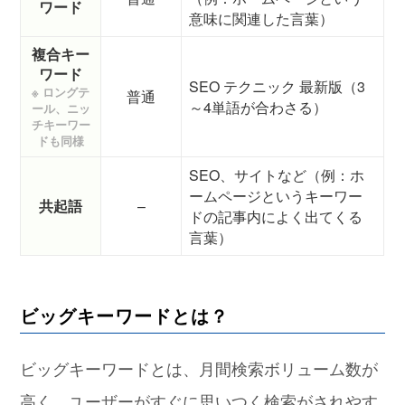
ワード
意味に関連した言葉）
複合キー
ワード
SEO テクニック 最新版（3
※ ロングテ
普通
～4単語が合わさる）
ール、ニッ
チキーワー
ドも同様
SEO、サイトなど（例：ホ
ームページというキーワー
共起語
–
ドの記事内によく出てくる
言葉）
ビッグキーワードとは？
ビッグキーワードとは、月間検索ボリューム数が
高く、ユーザーがすぐに思いつく検索がされやす